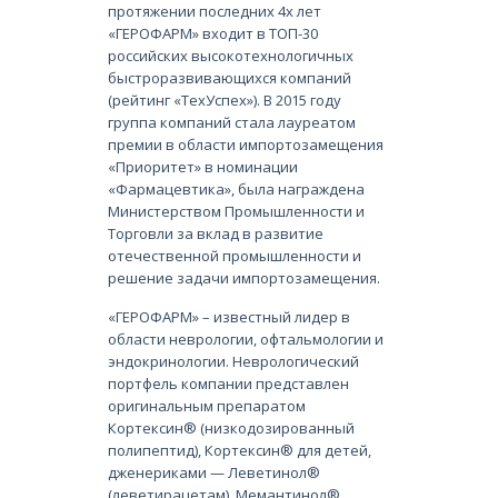
протяжении последних 4х лет
«ГЕРОФАРМ» входит в ТОП-30
российских высокотехнологичных
быстроразвивающихся компаний
(рейтинг «ТехУспех»). В 2015 году
группа компаний стала лауреатом
премии в области импортозамещения
«Приоритет» в номинации
«Фармацевтика», была награждена
Министерством Промышленности и
Торговли за вклад в развитие
отечественной промышленности и
решение задачи импортозамещения.
«ГЕРОФАРМ» – известный лидер в
области неврологии, офтальмологии и
эндокринологии. Неврологический
портфель компании представлен
оригинальным препаратом
Кортексин® (низкодозированный
полипептид), Кортексин® для детей,
дженериками — Леветинол®
(леветирацетам), Мемантинол®