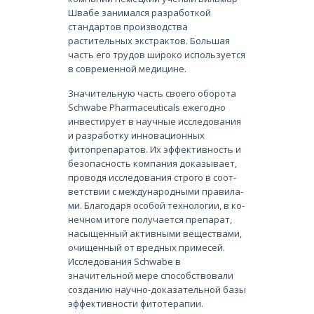
Швабе занимался разработкой
стандартов производства
растительных экстрактов. Большая
часть его трудов широко используется
в современной медицине.
Значительную часть своего оборота
Schwabe Pharmaceuticals ежегодно
инвестирует в научные исследования
и разработку инновационных
фитопрепаратов. Их эф­фек­тив­ность и
без­опас­ность ком­па­ния до­ка­зы­ва­ет,
про­во­дя ис­сле­до­ва­ния стро­го в со­от­
вет­ствии с меж­ду­на­род­ны­ми пра­ви­ла­
ми. Бла­го­да­ря осо­бой тех­но­ло­гии, в ко­
неч­ном ито­ге по­лу­ча­ет­ся пре­па­рат,
на­сы­щен­ный ак­тив­ны­ми ве­ще­ства­ми,
очи­щен­ный от вред­ных при­ме­сей.
Исследования Schwabe в
значительной мере способствовали
созданию научно-доказательной базы
эффективности фитотерапии.