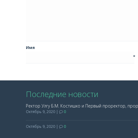
Имя
*
Последние новости
Ректор Улгу Б.М. Костишко и Первый проректор, про
Октябрь 9, 2020
|
0
Октябрь 9, 2020
|
0