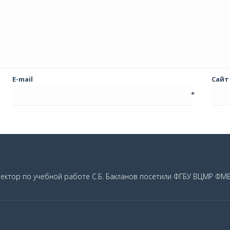
E-mail
Сайт
*
ректор по учебной работе С.Б. Бакланов посетили ФГБУ ВЦМР ФМ